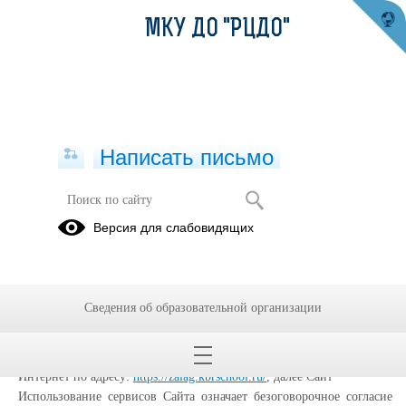
МКУ ДО "РЦДО"
Написать письмо
Политика конфиденциальности
Версия для слабовидящих
Настоящая Политика конфиденциальности (далее – Политика
конфиденциальности) персональных данных Муниципальное
казенное учреждение дополнительного образования "Районный
Сведения об образовательной организации
центр дополнительного образования" Зольского муниципального
района Кабардино-Балкарской Республики, (далее –
Администрация Сайта) применяется при использовании в сети
Интернет по адресу:
https://zalag.kbrschool.ru/
, далее Сайт
Использование сервисов Сайта означает безоговорочное согласие