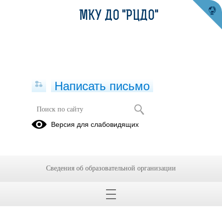
МКУ ДО "РЦДО"
Написать письмо
Детский турнир клуба Red Wings
Версия для слабовидящих
11.12.2021
Шахматы одна самых древнейших игр с интересной историей, наполненной
легендами. Для многих детей шахматы являются любимым увлечением.
Сведения об образовательной организации
Учащиеся творческого объединения Маремшаов Азамат в детском турнире стал
победителем.