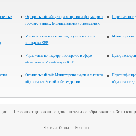
ственных
Официальный сайт для размещения информации о
Персональные 
государственных (муниципальных) учреждениях
й
Министерство просвещения, науки и по делам
Министерство 
)
молодежи КБР
Управление по надзору и контролю в сфере
Центр непреры
образования Минобрнауки КБР
ссии
Официальный сайт Министерства науки и высшего
Персонифициро
образования Российской Федерации
образование де
ации
Персонифицированное дополнительное образование в Зольском 
Фотоальбомы
Контакты