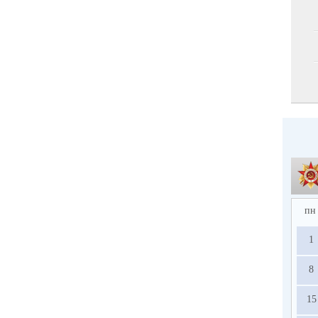
пн
1
8
15