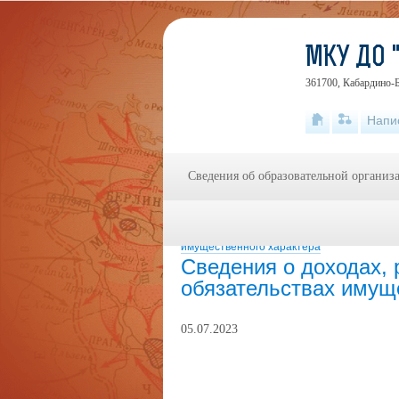
МКУ ДО 
361700, Кабардино-Б
Напи
Сведения об образовательной организ
Главная
»
Противодействие коррупции
»
имущественного характера
Сведения о доходах, 
обязательствах имущ
05.07.2023