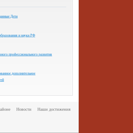
данные Дети
образования и науки РФ
вного профессионального развития
ванное дополнительное
тей
районе
Новости
Наши достижения