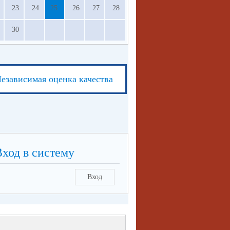
23
24
25
26
27
28
30
езависимая оценка качества
Вход в систему
Вход