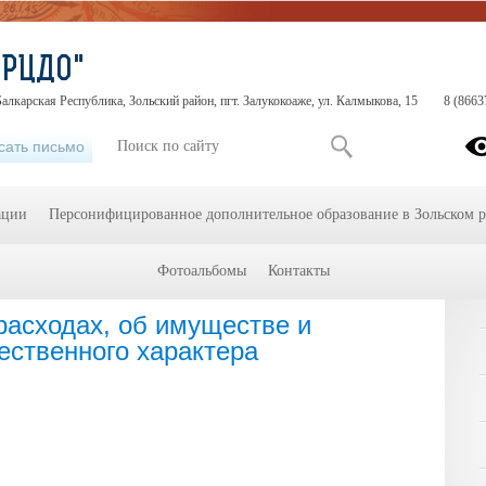
"РЦДО"
алкарская Республика, Зольский район, пгт. Залукокоаже, ул. Калмыкова, 15
8 (8663
сать письмо
ации
Персонифицированное дополнительное образование в Зольском 
Фотоальбомы
Контакты
Сведения о доходах, расходах, об имуществе и обязательствах
расходах, об имуществе и
ественного характера