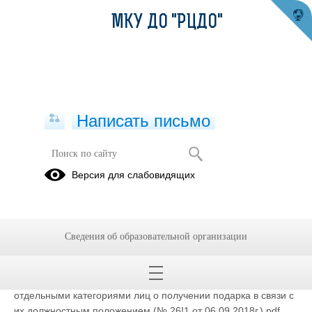
МКУ ДО "РЦДО"
Написать письмо
Приказы
Версия для слабовидящих
05.12.2018
Сведения об образовательной организации
Приказ о создании антикоррупционной комиссии в ОУ (№
26 от 06.09.2018г.).pdf
(скачать)
(посмотреть)
Приказ об утверждении Положения о Порядке сообщении
отдельными категориями лиц о получении подарка в связи с
их должностным положением (№ 26!1 от 06.09.2018г.).pdf