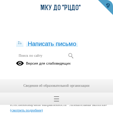
МКУ ДО "РЦДО"
Написать письмо
Версия для слабовидящих
Реализуемые образовательные
программы
Об использовании при реализации образовательной программы
Сведения об образовательной организации
электронного обучения и дистанционных образовательных
технологий
(смотреть подробнее)
Дополнительная общеразвивающая программа
естественнонаучной направленности "Увлекательная экология»
(смотреть подробнее)